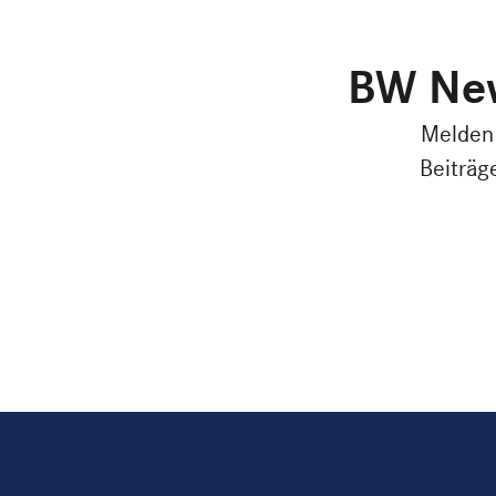
BW New
Melden 
Beiträg